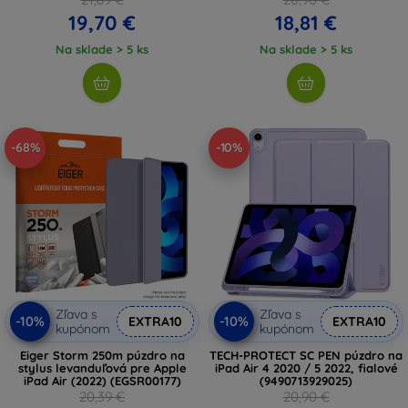
19,70 €
18,81 €
Na sklade > 5 ks
Na sklade > 5 ks
-68%
-10%
Zľava s
Zľava s
-10%
-10%
EXTRA10
EXTRA10
kupónom
kupónom
Eiger Storm 250m púzdro na
TECH-PROTECT SC PEN púzdro na
stylus levanduľová pre Apple
iPad Air 4 2020 / 5 2022, fialové
iPad Air (2022) (EGSR00177)
(9490713929025)
20,39 €
20,90 €