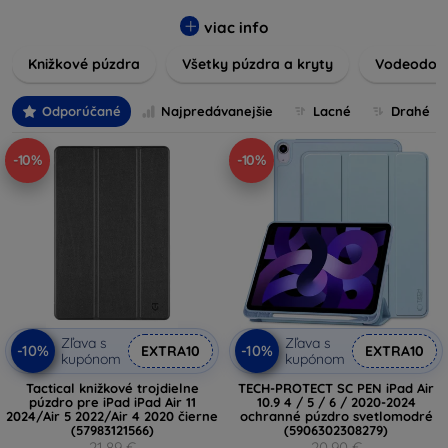
vynikajúcu ochranu pred poškodením, škrabancami a
nárazmi, pričom zohľadňujú aj estetické a praktické
viac info
požiadavky používateľov.
Knižkové púzdra
Všetky púzdra a kryty
Vodeodoln
Vyberte si z rôznych materiálov, farieb a dizajnov, aby ste
našli ten pravý doplnok pre vaše zariadenie. Naše púzdra a
Odporúčané
Najpredávanejšie
Lacné
Drahé
kryty sú nielen praktické, ale aj módne, takže sa stanú
neoddeliteľnou súčasťou vášho každodenného outfitu. Pre
-10%
-10%
milovníkov technológií alebo tých, ktorí chcú len ochrániť
svoju investíciu, sme tu práve pre vás.
Zľava s
Zľava s
-10%
-10%
EXTRA10
EXTRA10
kupónom
kupónom
Tactical knižkové trojdielne
TECH-PROTECT SC PEN iPad Air
púzdro pre iPad iPad Air 11
10.9 4 / 5 / 6 / 2020-2024
2024/Air 5 2022/Air 4 2020 čierne
ochranné púzdro svetlomodré
(57983121566)
(5906302308279)
21,89 €
20,90 €