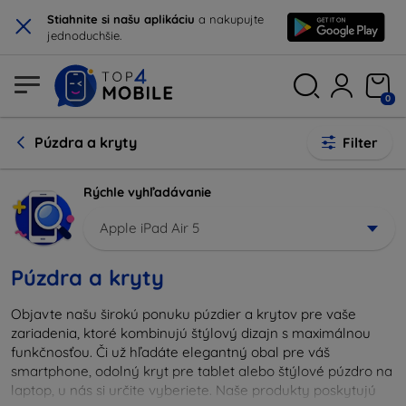
×
Stiahnite si našu aplikáciu
a nakupujte
jednoduchšie.
0
Púzdra a kryty
Filter
Rýchle vyhľadávanie
Apple iPad Air 5
Púzdra a kryty
Objavte našu širokú ponuku púzdier a krytov pre vaše
zariadenia, ktoré kombinujú štýlový dizajn s maximálnou
funkčnosťou. Či už hľadáte elegantný obal pre váš
smartphone, odolný kryt pre tablet alebo štýlové púzdro na
laptop, u nás si určite vyberiete. Naše produkty poskytujú