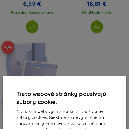
6,59 €
18,81 €
Posledný kus na sklade
Na sklade > 5 ks
-10%
Tieto webové stránky používajú
Zľava s
súbory cookie.
-10%
EXTRA10
kupónom
Na našich webových stránkach používame
SPIGEN ULTRA HYBRID PRO
súbory cookies. Niektoré sú nevyhnutné na
púzdro pre IPAD AIR 4 2020 / 5
2022 levanduľové (ACS04567)
správne fungovanie webu, zatiaľ čo iné nám
46,90 €