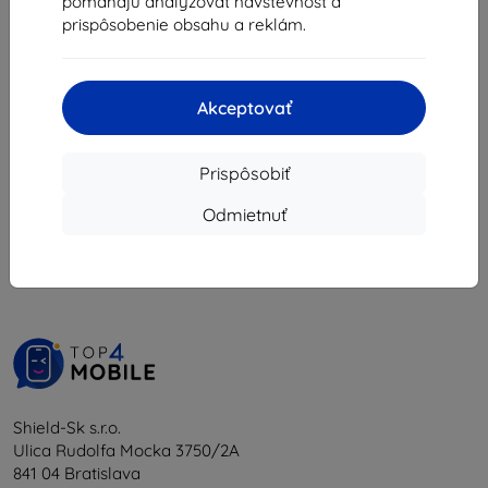
pomáhajú analyzovať návštevnosť a
42,21 €
prispôsobenie obsahu a reklám.
Na sklade > 5 ks
Akceptovať
Prispôsobiť
1
-
5
z celkom
5
.
Odmietnuť
«
1
»
Shield-Sk s.r.o.
Ulica Rudolfa Mocka 3750/2A
841 04 Bratislava