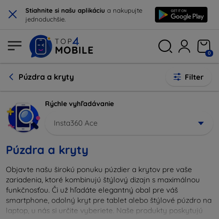
×
Stiahnite si našu aplikáciu
a nakupujte
jednoduchšie.
0
Púzdra a kryty
Filter
Rýchle vyhľadávanie
Insta360 Ace
Púzdra a kryty
Objavte našu širokú ponuku púzdier a krytov pre vaše
zariadenia, ktoré kombinujú štýlový dizajn s maximálnou
funkčnosťou. Či už hľadáte elegantný obal pre váš
smartphone, odolný kryt pre tablet alebo štýlové púzdro na
laptop, u nás si určite vyberiete. Naše produkty poskytujú