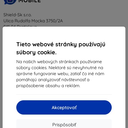
Shield-Sk s.r.o.
Ulica Rudolfa Mocka 3750/2A
841 04 Bratislava
IČO:
46701494
IČ DPH:
SK2023549671
Tieto webové stránky používajú
súbory cookie.
Kontakt
Na našich webových stránkach používame
súbory cookies. Niektoré sú nevyhnutné na
správne fungovanie webu, zatiaľ čo iné nám
info@top4mobile.eu
pomáhajú analyzovať návštevnosť a
Napíšte nám
prispôsobenie obsahu a reklám.
Pondelok až piatok:
Online
8:00 - 16:00
Akceptovať
Sobota a nedeľa:
Offline
Prispôsobiť