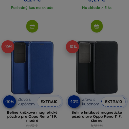
Posledný kus na sklade
Na sklade > 5 ks
-10%
-10%
Zľava s
Zľava s
-10%
-10%
EXTRA10
EXTRA10
kupónom
kupónom
Beline knižkové magnetické
Beline knižkové magnetické
púzdro pre Oppo Reno 11 F,
púzdro pre Oppo Reno 11 F,
modré
čierne
6,90 €
6,90 €