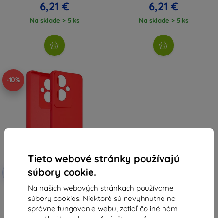
6,21 €
6,21 €
Na sklade > 5 ks
Na sklade > 5 ks
-10%
Tieto webové stránky používajú
Zľava s
súbory cookie.
-10%
EXTRA10
kupónom
Na našich webových stránkach používame
Beline silikónový kryt pre Oppo
súbory cookies. Niektoré sú nevyhnutné na
Reno 11F červený
6,90 €
správne fungovanie webu, zatiaľ čo iné nám