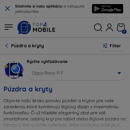
×
Stiahnite si našu aplikáciu
a nakupujte
jednoduchšie.
0
Púzdra a kryty
Filter
Rýchle vyhľadávanie
Oppo Reno 11 F
Púzdra a kryty
Objavte našu širokú ponuku púzdier a krytov pre vaše
zariadenia, ktoré kombinujú štýlový dizajn s maximálnou
funkčnosťou. Či už hľadáte elegantný obal pre váš
smartphone, odolný kryt pre tablet alebo štýlové púzdro na
laptop, u nás si určite vyberiete. Naše produkty poskytujú