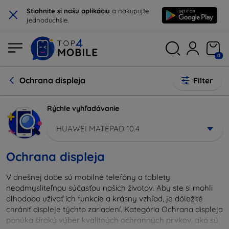
×
Stiahnite si našu aplikáciu
a nakupujte
jednoduchšie.
0
Ochrana displeja
Filter
Rýchle vyhľadávanie
HUAWEI MATEPAD 10.4
Ochrana displeja
V dnešnej dobe sú mobilné telefóny a tablety
neodmysliteľnou súčasťou našich životov. Aby ste si mohli
dlhodobo užívať ich funkcie a krásny vzhľad, je dôležité
chrániť displeje týchto zariadení. Kategória Ochrana displeja
ponúka široký výber kvalitných ochranných prvkov, ako sú