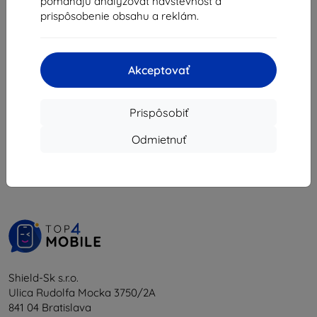
12,51 €
pomáhajú analyzovať návštevnosť a
5,17 €
prispôsobenie obsahu a reklám.
Na sklade > 5 ks
Posledný kus na sklade
Akceptovať
Prispôsobiť
1
-
6
z celkom
6
.
Odmietnuť
«
1
»
Shield-Sk s.r.o.
Ulica Rudolfa Mocka 3750/2A
841 04 Bratislava