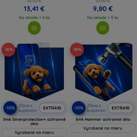
14,90 €
10,90 €
13,41 €
9,80 €
Na sklade > 5 ks
Na sklade > 5 ks
-10%
-10%
Zľava s
Zľava s
-10%
-10%
EXTRA10
EXTRA10
kupónom
kupónom
3mk Silverprotection+ ochranné
3mk Hammer ochranné sklo
sklo
Vyrobené na mieru
Vyrobené na mieru