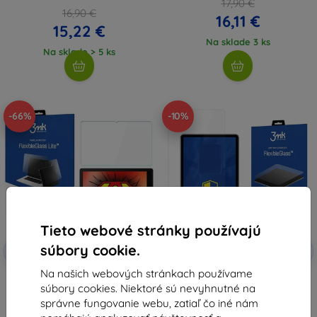
17,90 €
16,90 €
16,11 €
15,22 €
Na sklade 3 ks
Na sklade > 5 ks
-66%
-10%
Tieto webové stránky používajú
Zľava s
Zľava s
súbory cookie.
-10%
-10%
EXTRA10
EXTRA10
kupónom
kupónom
Na našich webových stránkach používame
3MK FlexibleGlass Lite Huawei
3MK FlexibleGlass Huawei
súbory cookies. Niektoré sú nevyhnutné na
MatePad 10,4" hybridné tvrdené
MatePad 10.4" hybridné sklo
sklo Lite (5903108514279)
13,90 €
správne fungovanie webu, zatiaľ čo iné nám
15,28 €