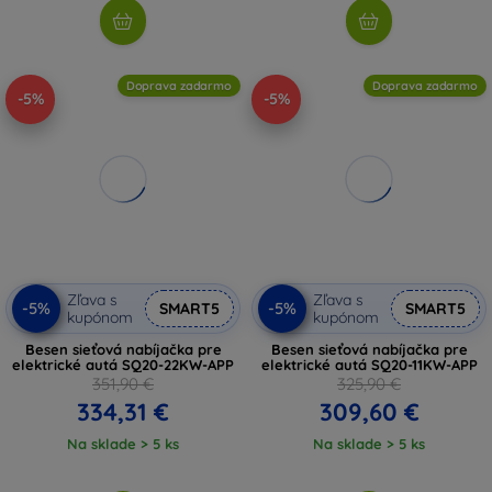
Doprava zadarmo
Doprava zadarmo
-5%
-5%
Zľava s
Zľava s
-5%
-5%
SMART5
SMART5
kupónom
kupónom
Besen sieťová nabíjačka pre
Besen sieťová nabíjačka pre
elektrické autá SQ20-22KW-APP
elektrické autá SQ20-11KW-APP
351,90 €
325,90 €
334,31 €
309,60 €
Na sklade > 5 ks
Na sklade > 5 ks