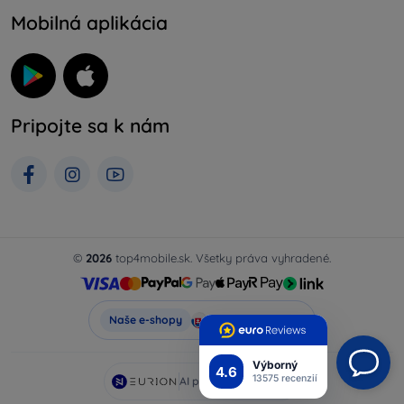
Mobilná aplikácia
Pripojte sa k nám
©
2026
top4mobile.sk. Všetky práva vyhradené.
Top4Mobile.sk
Naše e-shopy
Výborný
4.6
13575 recenzií
AI powered by
Eurion