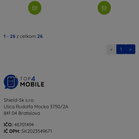
1
-
26
z celkom
26
.
«
1
»
Shield-Sk s.r.o.
Ulica Rudolfa Mocka 3750/2A
841 04 Bratislava
IČO:
46701494
IČ DPH:
SK2023549671