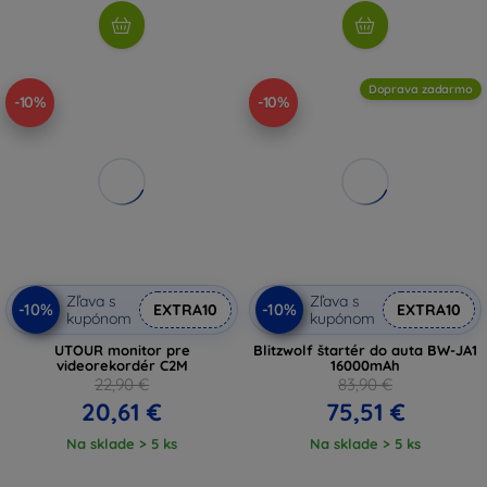
Doprava zadarmo
-10%
-10%
Zľava s
Zľava s
-10%
-10%
EXTRA10
EXTRA10
kupónom
kupónom
UTOUR monitor pre
Blitzwolf štartér do auta BW-JA1
videorekordér C2M
16000mAh
22,90 €
83,90 €
20,61 €
75,51 €
Na sklade > 5 ks
Na sklade > 5 ks