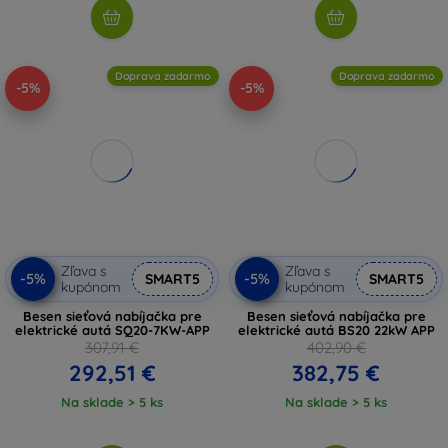
Doprava zadarmo
Doprava zadarmo
-5%
-5%
Zľava s
Zľava s
-5%
-5%
SMART5
SMART5
kupónom
kupónom
Besen sieťová nabíjačka pre
Besen sieťová nabíjačka pre
elektrické autá SQ20-7KW-APP
elektrické autá BS20 22kW APP
307,91 €
402,90 €
292,51 €
382,75 €
Na sklade > 5 ks
Na sklade > 5 ks