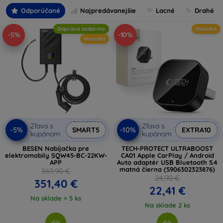
na udržiavanie lesku a čistoty, u nás ste na správnej adrese.
Odporúčané
Najpredávanejšie
Lacné
Drahé
Ponúkame tiež moderné technologické vychytávky, ktoré
spravia váš jazdný komfort ešte lepším. Všetky produkty sú
Doprava zadarmo
Novinka
starostlivo vyberané pre ich kvalitu, funkčnosť a štýlový
-5%
-10%
Novinka
dizajn.
Prejdite si našu ponuku a nájdite tie pravé doplnky, ktoré
urobia vašu jazdu príjemnejšou a váš automobil
jedinečným. S nami je vylepšenie vášho vozidla
jednoduché, rýchle a dostupné.
Zľava s
Zľava s
-5%
-10%
SMART5
EXTRA10
kupónom
kupónom
BESEN Nabíjačka pre
TECH-PROTECT ULTRABOOST
elektromobily SQW45-BC-22KW-
CA01 Apple CarPlay / Android
APP
Auto adaptér USB Bluetooth 5.4
matná čierna (5906302323876)
369,90 €
24,90 €
351,40 €
22,41 €
Na sklade > 5 ks
Na sklade 2 ks