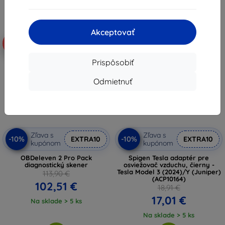
Akceptovať
Doprava zadarmo
-10%
-10%
Prispôsobiť
Odmietnuť
Zľava s
Zľava s
-10%
-10%
EXTRA10
EXTRA10
kupónom
kupónom
OBDeleven 2 Pro Pack
Spigen Tesla adaptér pre
diagnostický skener
osviežovač vzduchu, čierny -
Tesla Model 3 (2024)/Y (Juniper)
113,90 €
(ACP10164)
102,51 €
18,91 €
17,01 €
Na sklade > 5 ks
Na sklade > 5 ks