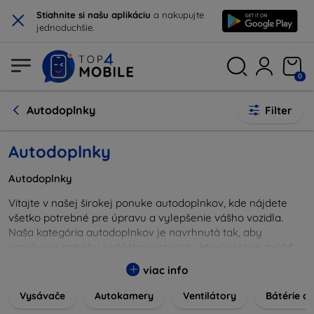
×
Stiahnite si našu aplikáciu
a nakupujte
jednoduchšie.
0
Autodoplnky
Filter
Autodoplnky
Autodoplnky
Vitajte v našej širokej ponuke autodoplnkov, kde nájdete
všetko potrebné pre úpravu a vylepšenie vášho vozidla.
Naša kategória autodoplnkov je navrhnutá tak, aby
uspokojila potreby každého motoristu, ktorý si chce zvýšiť
komfort, bezpečnosť alebo estetiku svojho auta.
viac info
Či už hľadáte praktické pomôcky na organizáciu interiéru,
Vysávače
Autokamery
Ventilátory
Bátérie a 
štýlové doplnky pre exteriér, alebo kvalitnú autokozmetiku