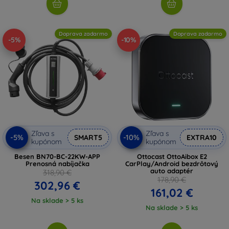
Doprava zadarmo
Doprava zadarmo
-5%
-10%
Zľava s
Zľava s
-5%
-10%
SMART5
EXTRA10
kupónom
kupónom
Besen BN70-BC-22KW-APP
Ottocast OttoAibox E2
Prenosná nabíjačka
CarPlay/Android bezdrôtový
auto adaptér
318,90 €
178,90 €
302,96 €
161,02 €
Na sklade > 5 ks
Na sklade > 5 ks