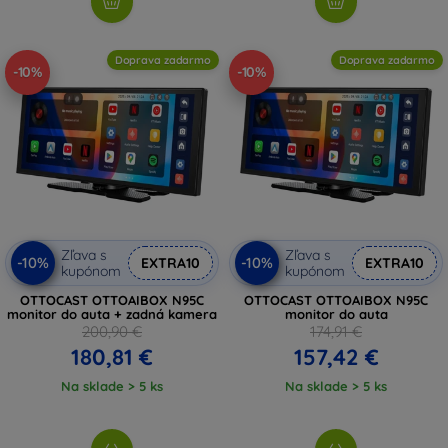
Doprava zadarmo
Doprava zadarmo
-10%
-10%
Zľava s
Zľava s
-10%
-10%
EXTRA10
EXTRA10
kupónom
kupónom
OTTOCAST OTTOAIBOX N95C
OTTOCAST OTTOAIBOX N95C
monitor do auta + zadná kamera
monitor do auta
200,90 €
174,91 €
180,81 €
157,42 €
Na sklade > 5 ks
Na sklade > 5 ks