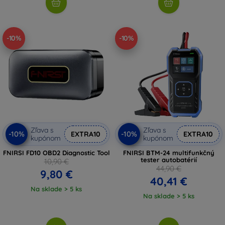
-10%
-10%
Zľava s
Zľava s
-10%
-10%
EXTRA10
EXTRA10
kupónom
kupónom
FNIRSI FD10 OBD2 Diagnostic Tool
FNIRSI BTM-24 multifunkčný
tester autobatérií
10,90 €
44,90 €
9,80 €
40,41 €
Na sklade > 5 ks
Na sklade > 5 ks