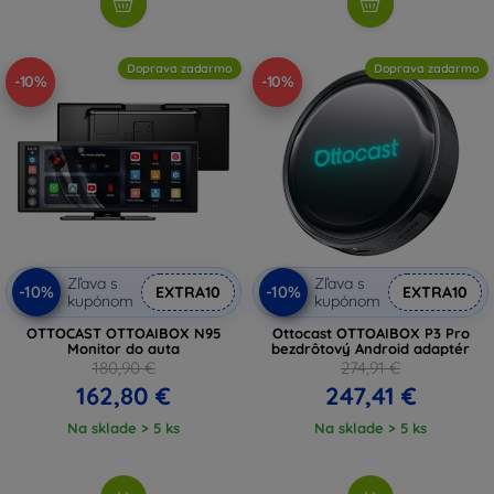
Doprava zadarmo
Doprava zadarmo
-10%
-10%
Zľava s
Zľava s
-10%
-10%
EXTRA10
EXTRA10
kupónom
kupónom
OTTOCAST OTTOAIBOX N95
Ottocast OTTOAIBOX P3 Pro
Monitor do auta
bezdrôtový Android adaptér
180,90 €
274,91 €
162,80 €
247,41 €
Na sklade > 5 ks
Na sklade > 5 ks