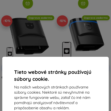
Doprava zadarmo
Doprava zadarmo
-10%
-10%
Zľava s
Zľava s
-10%
-10%
EXTRA10
EXTRA10
kupónom
kupónom
Tieto webové stránky používajú
OBDeleven 3 diagnostický skener
OBDeleven 2 Ultimate
súbory cookie.
diagnostický skener
105,90 €
168,90 €
95,31 €
Na našich webových stránkach používame
152,02 €
súbory cookies. Niektoré sú nevyhnutné na
Na sklade > 5 ks
správne fungovanie webu, zatiaľ čo iné nám
Na sklade > 5 ks
pomáhajú analyzovať návštevnosť a
prispôsobenie obsahu a reklám.