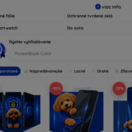
ty kompatibilné s rôznymi značkami a modelmi, čím zaručujeme
viac info
ariadenie.
né fólie
Ochranné tvrdené sklá
artwatch
Do auta
Rýchle vyhľadávanie
PocketBook Color
porúčané
Najpredávanejšie
Lacné
Drahé
Zľacn
-10%
-10%