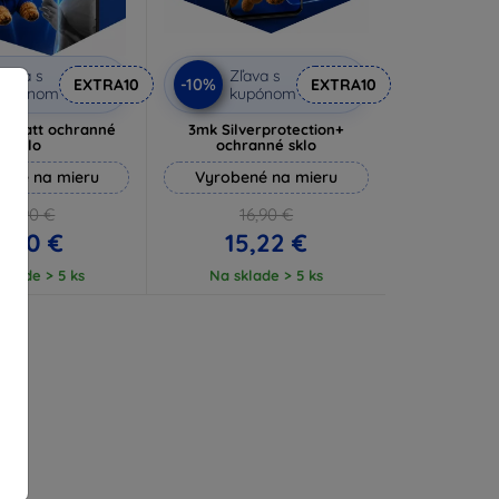
ľava s
Zľava s
-10%
EXTRA10
EXTRA10
kupónom
kupónom
e Matt ochranné
3mk Silverprotection+
sklo
ochranné sklo
ené na mieru
Vyrobené na mieru
10,90 €
16,90 €
9,80 €
15,22 €
klade > 5 ks
Na sklade > 5 ks