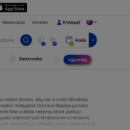
Reklamácia
Kontakt
Prihlásiť
Košík
0
0
0
Elektronika
Výpredaj
u našich životov. Aby ste si mohli dlhodobo
zariadení. Kategória Ochrana displeja ponúka
é fólie a ďalšie riešenia, ktoré zaisťujú
 vysokú odolnosť voči škrabancom a nárazom,
eň minimalizujú odtlačky prstov. Vyberte si tú
ždodennými nástrahami. Naša ponuka zahŕňa