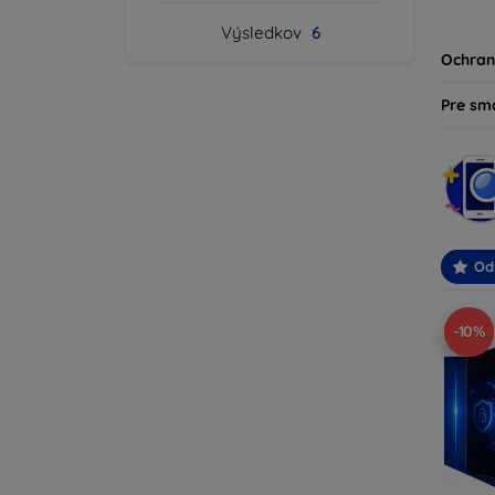
produk
Výsledkov
6
svoje z
Ochran
Pre sm
Od
-10%