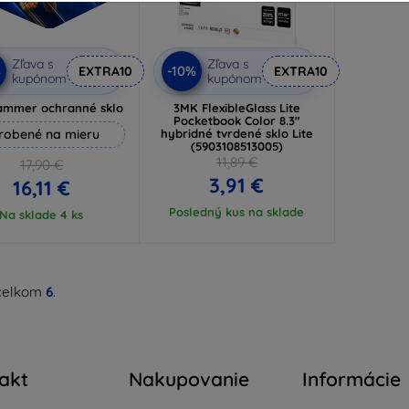
Zľava s
Zľava s
%
-10%
EXTRA10
EXTRA10
kupónom
kupónom
ammer ochranné sklo
3MK FlexibleGlass Lite
Pocketbook Color 8.3"
robené na mieru
hybridné tvrdené sklo Lite
(5903108513005)
11,89 €
17,90 €
3,91 €
16,11 €
Posledný kus na sklade
Na sklade 4 ks
celkom
6
.
akt
Nakupovanie
Informácie