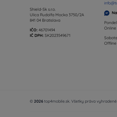
info@t
Shield-Sk s.r.o.
Na
Ulica Rudolfa Mocka 3750/2A
841 04 Bratislava
Pondel
Onlin
IČO:
46701494
IČ DPH:
SK2023549671
Sobota
Offline
©
2026
top4mobile.sk. Všetky práva vyhradené