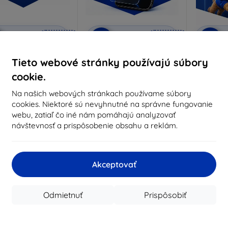
Zľava s
Zľava s
Z
%
-10%
-10%
EXTRA10
EXTRA10
kupónom
kupónom
rivacy ochranné sklo
3mk Anti-Shock ochranné
3mk Pur
Tieto webové stránky používajú súbory
sklo
robené na mieru
cookie.
Vyrobené na mieru
Vyrob
18,91 €
Na našich webových stránkach používame súbory
14,90 €
17,01 €
cookies. Niektoré sú nevyhnutné na správne fungovanie
13,41 €
webu, zatiaľ čo iné nám pomáhajú analyzovať
Na sklade 3 ks
návštevnosť a prispôsobenie obsahu a reklám.
Na sklade > 5 ks
Na s
-67%
Akceptovať
Odmietnuť
Prispôsobiť