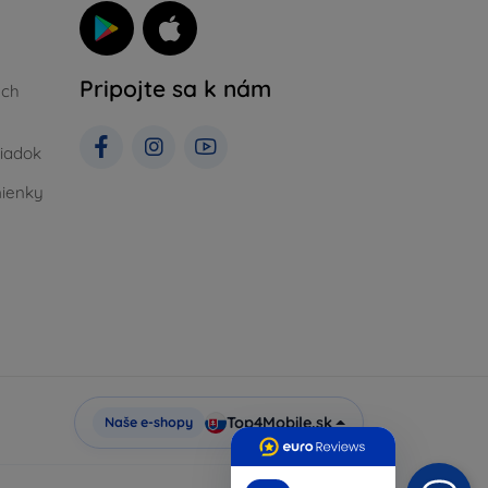
Pripojte sa k nám
ých
iadok
ienky
Top4Mobile.sk
Naše e-shopy