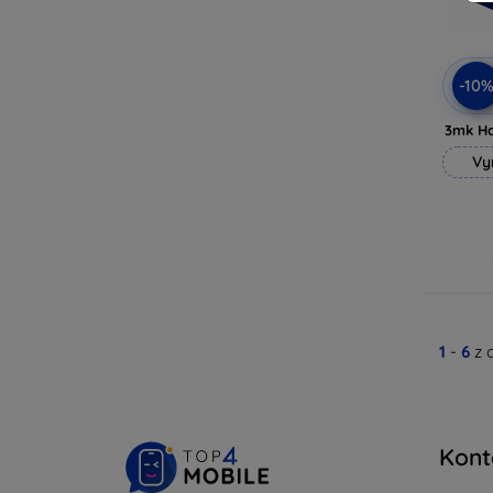
-10
3mk H
Vy
1
-
6
z 
Kont