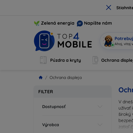
×
Stiahnit
Zelená energia
Napíšte nám
Potrebuj
So
|
Púzdra a kryty
Ochrana disple
Ochrana displeja
Ochr
FILTER
V dneš
Dostupnosť
užívať 
široký 
bezpeč
Výrobca
zatiaľ
správn