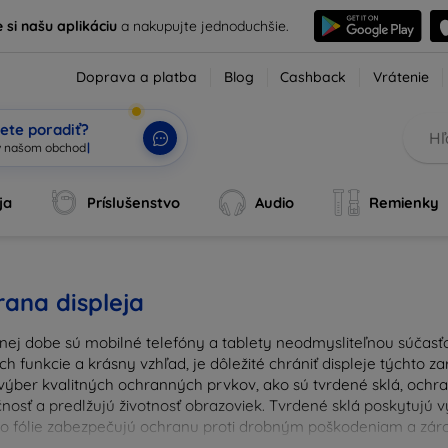
e si našu aplikáciu
a nakupujte jednoduchšie.
Doprava a platba
Blog
Cashback
Vrátenie
ete poradiť?
ja
Príslušenstvo
Audio
Remienky
ana displeja
nej dobe sú mobilné telefóny a tablety neodmysliteľnou súčasťo
ich funkcie a krásny vzhľad, je dôležité chrániť displeje týchto 
výber kvalitných ochranných prvkov, ako sú tvrdené sklá, ochrann
nosť a predlžujú životnosť obrazoviek. Tvrdené sklá poskytujú
 čo fólie zabezpečujú ochranu proti drobným poškodeniam a zárov
u ochranu pre váš prístroj a chráňte svoje investície pred ka