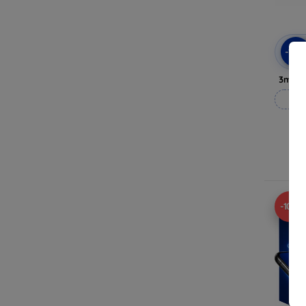
-10
3mk P
Vy
-10%