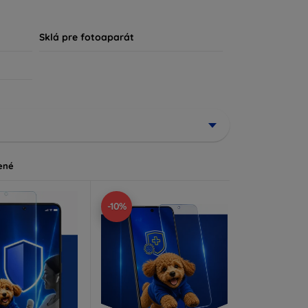
, že každý zákazník nájde ideálnu ochranu pre
Sklá pre fotoaparát
ené
-10%