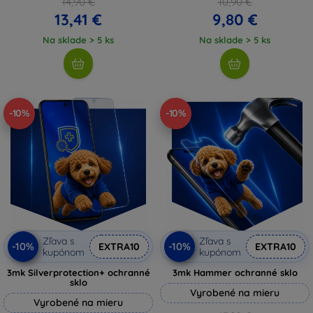
14,90 €
10,90 €
13,41 €
9,80 €
Na sklade > 5 ks
Na sklade > 5 ks
-10%
-10%
Zľava s
Zľava s
-10%
-10%
EXTRA10
EXTRA10
kupónom
kupónom
3mk Silverprotection+ ochranné
3mk Hammer ochranné sklo
sklo
Vyrobené na mieru
Vyrobené na mieru