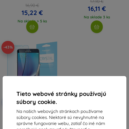
17,90 €
16,90 €
16,11 €
15,22 €
Na sklade 3 ks
Na sklade > 5 ks
-43%
Tieto webové stránky používajú
Zľava s
súbory cookie.
-10%
EXTRA10
kupónom
Na našich webových stránkach používame
Spigen ochranné tvrdené sklo
súbory cookies. Niektoré sú nevyhnutné na
Crystal pre Galaxy Note 5
priehľadné (SGP11678)
správne fungovanie webu, zatiaľ čo iné nám
10,15 €