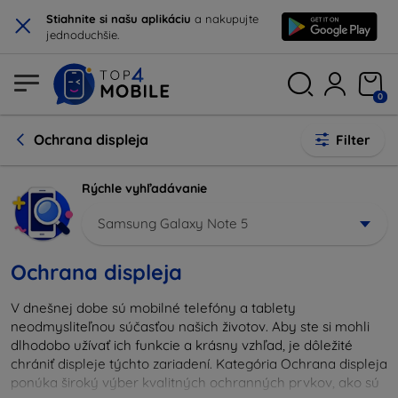
×
Stiahnite si našu aplikáciu
a nakupujte
jednoduchšie.
0
Ochrana displeja
Filter
Rýchle vyhľadávanie
Samsung Galaxy Note 5
Ochrana displeja
V dnešnej dobe sú mobilné telefóny a tablety
neodmysliteľnou súčasťou našich životov. Aby ste si mohli
dlhodobo užívať ich funkcie a krásny vzhľad, je dôležité
chrániť displeje týchto zariadení. Kategória Ochrana displeja
ponúka široký výber kvalitných ochranných prvkov, ako sú