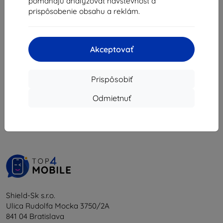
pomáhajú analyzovať návštevnosť a
5,76 €
prispôsobenie obsahu a reklám.
Na sklade 2 ks
Akceptovať
Prispôsobiť
1
-
5
z celkom
5
.
Odmietnuť
«
1
»
Shield-Sk s.r.o.
Ulica Rudolfa Mocka 3750/2A
841 04 Bratislava