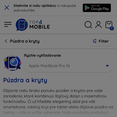
×
Stiahnite si našu aplikáciu
a nakupujte
jednoduchšie.
0
Púzdra a kryty
Filter
Rýchle vyhľadávanie
Apple MacBook Pro 16
Púzdra a kryty
Objavte našu širokú ponuku púzdier a krytov pre vaše
zariadenia, ktoré kombinujú štýlový dizajn s maximálnou
funkčnosťou. Či už hľadáte elegantný obal pre váš
smartphone, odolný kryt pre tablet alebo štýlové púzdro na
laptop, u nás si určite vyberiete. Naše produkty poskytujú