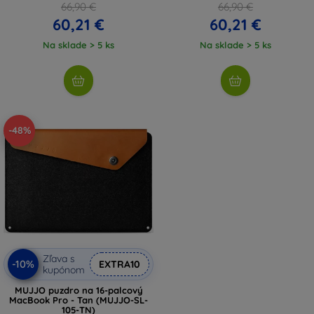
66,90 €
66,90 €
60,21 €
60,21 €
Na sklade > 5 ks
Na sklade > 5 ks
-48%
Zľava s
-10%
EXTRA10
kupónom
MUJJO puzdro na 16-palcový
MacBook Pro - Tan (MUJJO-SL-
105-TN)