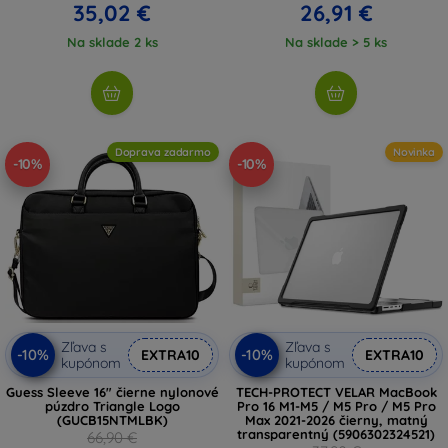
35,02 €
26,91 €
Na sklade 2 ks
Na sklade > 5 ks
Doprava zadarmo
Novinka
-10%
-10%
Zľava s
Zľava s
-10%
-10%
EXTRA10
EXTRA10
kupónom
kupónom
Guess Sleeve 16" čierne nylonové
TECH-PROTECT VELAR MacBook
púzdro Triangle Logo
Pro 16 M1-M5 / M5 Pro / M5 Pro
(GUCB15NTMLBK)
Max 2021-2026 čierny, matný
transparentný (5906302324521)
66,90 €