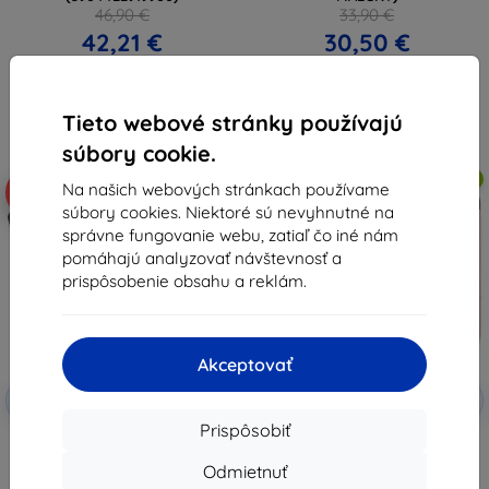
46,90 €
33,90 €
42,21 €
30,50 €
Na sklade > 5 ks
Na sklade > 5 ks
Tieto webové stránky používajú
súbory cookie.
Doprava zadarmo
Doprava zadarmo
Na našich webových stránkach používame
-10%
-10%
súbory cookies. Niektoré sú nevyhnutné na
správne fungovanie webu, zatiaľ čo iné nám
pomáhajú analyzovať návštevnosť a
prispôsobenie obsahu a reklám.
Akceptovať
Zľava s
Zľava s
-10%
-10%
EXTRA10
EXTRA10
kupónom
kupónom
Prispôsobiť
UAG Plyo púzdro ice pre
Guess Sleeve GUCS16PSATLP 16"
MacBook Pro 16" 2021
ružové Saffiano Triangle Logo
Odmietnuť
(134003114343)
(GUCS16PSATLP)