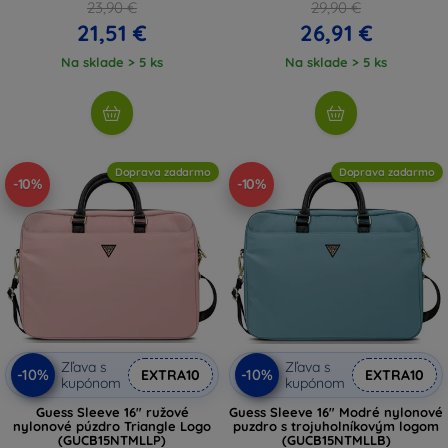
23,90 €
29,90 €
21,51 €
26,91 €
Na sklade > 5 ks
Na sklade > 5 ks
Doprava zadarmo
Doprava zadarmo
-10%
-10%
Zľava s
Zľava s
-10%
-10%
EXTRA10
EXTRA10
kupónom
kupónom
Guess Sleeve 16" ružové
Guess Sleeve 16" Modré nylonové
nylonové púzdro Triangle Logo
puzdro s trojuholníkovým logom
(GUCB15NTMLLP)
(GUCB15NTMLLB)