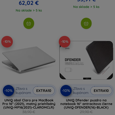
62,02 €
Na sklade > 5 ks
Na sklade > 5 ks
-10%
-10%
Zľava s
Zľava s
-10%
-10%
EXTRA10
EXTRA10
kupónom
kupónom
UNIQ obal Claro pre MacBook
UNIQ Dfender puzdro na
Pro 16" (2021), matný priehľadný
notebook 16" antracitovo čierne
(UNIQ-MP16(2021)-CLAROMCLR)
(UNIQ-DFENDER(16)-BLACK)
38,90 €
29,90 €