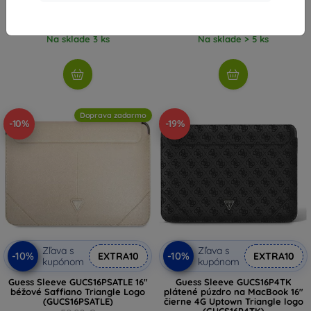
105,90 €
59,90 €
95,31 €
53,91 €
Na sklade 3 ks
Na sklade > 5 ks
Doprava zadarmo
-10%
-19%
Zľava s
Zľava s
-10%
-10%
EXTRA10
EXTRA10
kupónom
kupónom
Guess Sleeve GUCS16PSATLE 16"
Guess Sleeve GUCS16P4TK
béžové Saffiano Triangle Logo
plátené púzdro na MacBook 16"
(GUCS16PSATLE)
čierne 4G Uptown Triangle logo
(GUCS16P4TK)