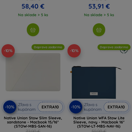
58,40 €
53,91 €
Na sklade > 5 ks
Na sklade > 5 ks
Doprava zadarmo
Doprava zadarmo
-10%
-10%
Zľava s
Zľava s
-10%
-10%
EXTRA10
EXTRA10
kupónom
kupónom
Native Union Stow Slim Sleeve,
Native Union WFA Stow Lite
sandstone - Macbook 15/16"
Sleeve, navy - Macbook 16"
(STOW-MBS-SAN-16)
(STOW-LT-MBS-NAV-16)
72,90 €
59,90 €