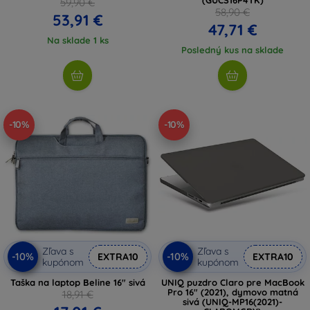
59,90 €
58,90 €
53,91 €
47,71 €
Na sklade 1 ks
Posledný kus na sklade
-10%
-10%
Zľava s
Zľava s
-10%
-10%
EXTRA10
EXTRA10
kupónom
kupónom
Taška na laptop Beline 16" sivá
UNIQ puzdro Claro pre MacBook
Pro 16" (2021), dymovo matná
18,91 €
sivá (UNIQ-MP16(2021)-