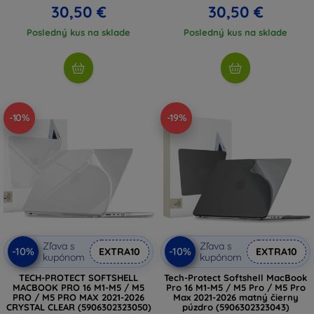
30,50 €
30,50 €
Posledný kus na sklade
Posledný kus na sklade
-10%
-19%
Zľava s
Zľava s
-10%
-10%
EXTRA10
EXTRA10
kupónom
kupónom
TECH-PROTECT SOFTSHELL
Tech-Protect Softshell MacBook
MACBOOK PRO 16 M1-M5 / M5
Pro 16 M1-M5 / M5 Pro / M5 Pro
PRO / M5 PRO MAX 2021-2026
Max 2021-2026 matný čierny
CRYSTAL CLEAR (5906302323050)
púzdro (5906302323043)