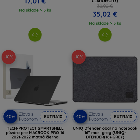
17,01 €
CLAROMGRY)
38,90 €
Na sklade > 5 ks
35,02 €
Na sklade > 5 ks
-10%
-10%
Zľava s
Zľava s
-10%
-10%
EXTRA10
EXTRA10
kupónom
kupónom
TECH-PROTECT SMARTSHELL
UNIQ Dfender obal na notebook
púzdro pre MACBOOK PRO 16
16" marl grey (UNIQ-
2021-2022 matná čierna
DFENDER(16)-GREY)