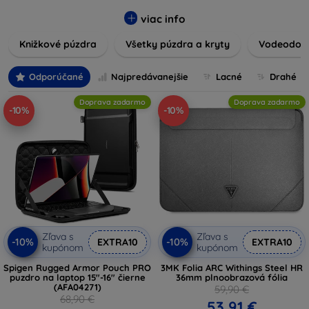
vynikajúcu ochranu pred poškodením, škrabancami a
nárazmi, pričom zohľadňujú aj estetické a praktické
viac info
požiadavky používateľov.
Knižkové púzdra
Všetky púzdra a kryty
Vodeodoln
Vyberte si z rôznych materiálov, farieb a dizajnov, aby ste
našli ten pravý doplnok pre vaše zariadenie. Naše púzdra a
Odporúčané
Najpredávanejšie
Lacné
Drahé
kryty sú nielen praktické, ale aj módne, takže sa stanú
neoddeliteľnou súčasťou vášho každodenného outfitu. Pre
Doprava zadarmo
Doprava zadarmo
-10%
-10%
milovníkov technológií alebo tých, ktorí chcú len ochrániť
svoju investíciu, sme tu práve pre vás.
Zľava s
Zľava s
-10%
-10%
EXTRA10
EXTRA10
kupónom
kupónom
Spigen Rugged Armor Pouch PRO
3MK Folia ARC Withings Steel HR
puzdro na laptop 15"-16" čierne
36mm plnoobrazová fólia
(AFA04271)
59,90 €
68,90 €
53,91 €