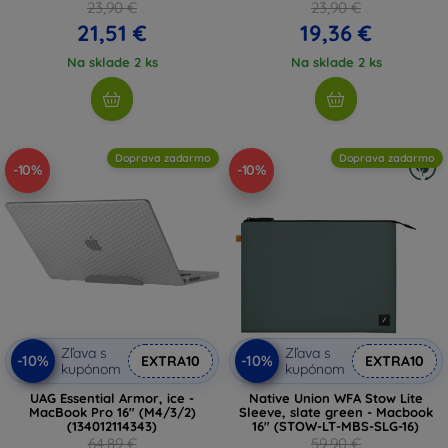
23,90 €
23,90 €
21,51 €
19,36 €
Na sklade 2 ks
Na sklade 2 ks
Doprava zadarmo
Doprava zadarmo
-10%
-10%
Zľava s
Zľava s
-10%
-10%
EXTRA10
EXTRA10
kupónom
kupónom
UAG Essential Armor, ice -
Native Union WFA Stow Lite
MacBook Pro 16" (M4/3/2)
Sleeve, slate green - Macbook
(134012114343)
16" (STOW-LT-MBS-SLG-16)
64,89 €
59,90 €