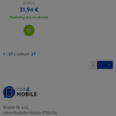
61,40 €
31,94 €
Posledný kus na sklade
1
-
27
z celkom
27
.
«
1
»
Shield-Sk s.r.o.
Ulica Rudolfa Mocka 3750/2A