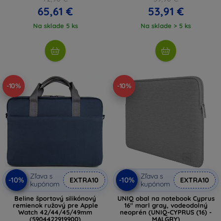
65,61 €
53,91 €
Na sklade 5 ks
Na sklade > 5 ks
-10%
-10%
Zľava s
Zľava s
-10%
-10%
EXTRA10
EXTRA10
kupónom
kupónom
Beline športový silikónový
UNIQ obal na notebook Cyprus
remienok ružový pre Apple
16" marl gray, vodeodolný
Watch 42/44/45/49mm
neoprén (UNIQ-CYPRUS (16) -
(5904422919900)
MALGRY)