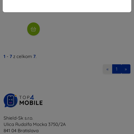
4,45 €
Posledný kus na sklade
1
-
7
z celkom
7
.
«
1
»
Shield-Sk s.r.o.
Ulica Rudolfa Mocka 3750/2A
841 04 Bratislava