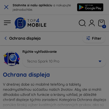
×
Stiahnite si našu aplikáciu
a nakupujte
jednoduchšie.
0
Ochrana displeja
Filter
Rýchle vyhľadávanie
Tecno Spark 10 Pro
Ochrana displeja
V dnešnej dobe sú mobilné telefóny a tablety
neodmysliteľnou súčasťou našich životov. Aby ste si mohli
dlhodobo užívať ich funkcie a krásny vzhľad, je dôležité
chrániť displeje týchto zariadení. Kategória Ochrana displeja
ponúka široký výber kvalitných ochranných prvkov, ako sú