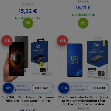
17,90 €
16,90 €
16,11 €
15,22 €
Na sklade 3 ks
Na sklade > 5 ks
-10%
-63%
Zľava s
Zľava s
-10%
-10%
EXTRA10
EXTRA10
kupónom
kupónom
3mk Silky Matt Privacy Ochranná
3MK SilverProtect+ Tecno Spark
fólia pre Tecno Spark 10 Pro
10 Pro antimikrobiálna fólia
aplikovaná mokrou cestou
12,90 €
14,24 €