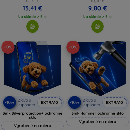
14,90 €
10,90 €
13,41 €
9,80 €
Na sklade > 5 ks
Na sklade > 5 ks
-10%
-10%
Zľava s
Zľava s
-10%
-10%
EXTRA10
EXTRA10
kupónom
kupónom
3mk Silverprotection+ ochranné
3mk Hammer ochranné sklo
sklo
Vyrobené na mieru
Vyrobené na mieru