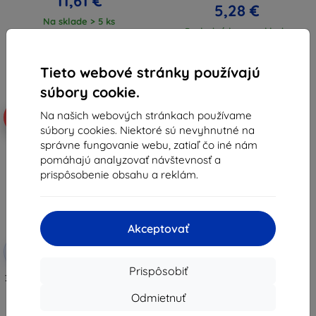
11,61 €
5,28 €
Na sklade > 5 ks
Posledný kus na sklade
Tieto webové stránky používajú
súbory cookie.
Na našich webových stránkach používame
-50%
súbory cookies. Niektoré sú nevyhnutné na
správne fungovanie webu, zatiaľ čo iné nám
pomáhajú analyzovať návštevnosť a
prispôsobenie obsahu a reklám.
Akceptovať
Zľava s
-10%
EXTRA10
kupónom
Prispôsobiť
3MK FlexibleGlass Tecno Spark 10
Pro hybridné ochranné sklo
Odmietnuť
8,91 €