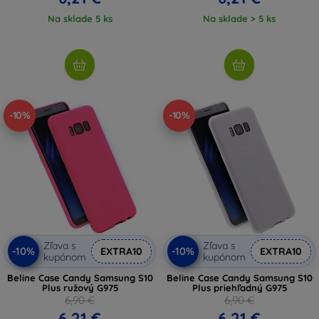
Na sklade 5 ks
Na sklade > 5 ks
-10%
-10%
Zľava s
Zľava s
-10%
-10%
EXTRA10
EXTRA10
kupónom
kupónom
Beline Case Candy Samsung S10
Beline Case Candy Samsung S10
Plus ružový G975
Plus priehľadný G975
6,90 €
6,90 €
6,21 €
6,21 €