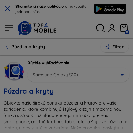
×
Stiahnite si našu aplikáciu
a nakupujte
jednoduchšie.
0
Púzdra a kryty
Filter
Rýchle vyhľadávanie
Samsung Galaxy S10+
Púzdra a kryty
Objavte našu širokú ponuku púzdier a krytov pre vaše
zariadenia, ktoré kombinujú štýlový dizajn s maximálnou
funkčnosťou. Či už hľadáte elegantný obal pre váš
smartphone, odolný kryt pre tablet alebo štýlové púzdro na
laptop, u nás si určite vyberiete. Naše produkty poskytujú