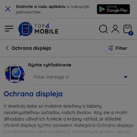
×
Stiahnite si našu aplikáciu
a nakupujte
jednoduchšie.
0
Ochrana displeja
Filter
Rýchle vyhľadávanie
Polar Vantage V
Ochrana displeja
V dnešnej dobe sú mobilné telefóny a tablety
neodmysliteľnou súčasťou našich životov. Aby ste si mohli
dlhodobo užívať ich funkcie a krásny vzhľad, je dôležité
chrániť displeje týchto zariadení. Kategória Ochrana displeja
ponúka široký výber kvalitných ochranných prvkov, ako sú