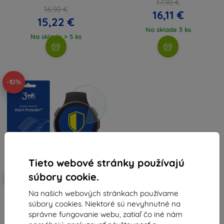
17,90 €
16,90 €
16,11 €
15,22 €
Na sklade 3 ks
Na sklade > 5 ks
-10%
Tieto webové stránky používajú
Zľava s
súbory cookie.
-10%
EXTRA10
kupónom
Na našich webových stránkach používame
3MK Polar Vantage V - 3mk
súbory cookies. Niektoré sú nevyhnutné na
ochranné sklo FG na hodinky
8,91 €
správne fungovanie webu, zatiaľ čo iné nám