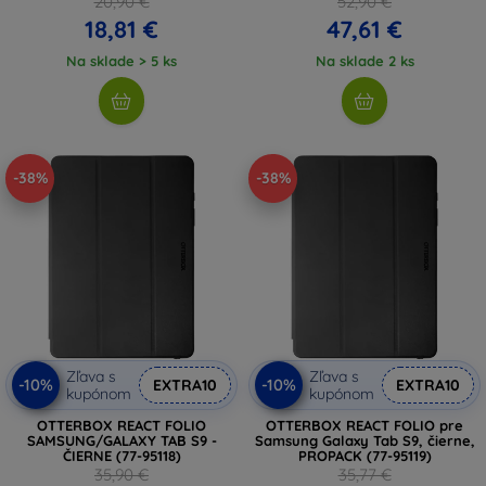
20,90 €
52,90 €
(5906302332731)
(843439159655)
18,81 €
47,61 €
Na sklade > 5 ks
Na sklade 2 ks
-38%
-38%
Zľava s
Zľava s
-10%
-10%
EXTRA10
EXTRA10
kupónom
kupónom
OTTERBOX REACT FOLIO
OTTERBOX REACT FOLIO pre
SAMSUNG/GALAXY TAB S9 -
Samsung Galaxy Tab S9, čierne,
ČIERNE (77-95118)
PROPACK (77-95119)
35,90 €
35,77 €