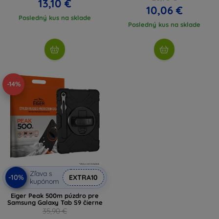
13,10 €
10,06 €
Posledný kus na sklade
Posledný kus na sklade
-14%
Zľava s
-10%
EXTRA10
kupónom
Eiger Peak 500m púzdro pre
Samsung Galaxy Tab S9 čierne
35,90 €