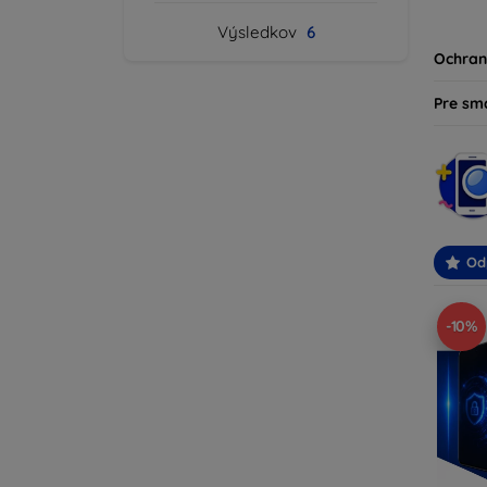
produk
Výsledkov
6
svoje z
Ochran
Pre sm
Od
-10%