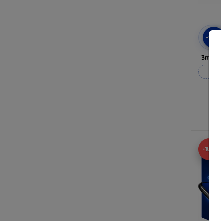
-10
3mk P
Vy
-10%