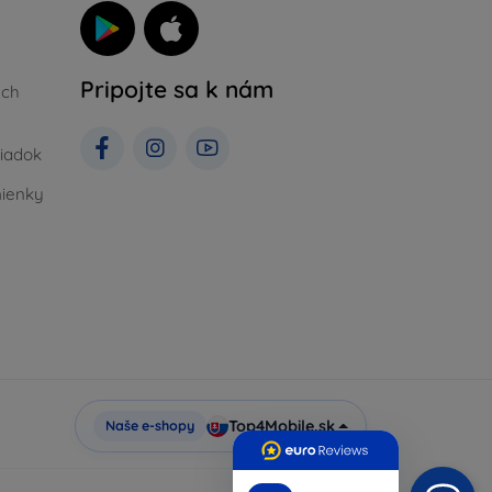
Pripojte sa k nám
ých
iadok
ienky
Top4Mobile.sk
Naše e-shopy