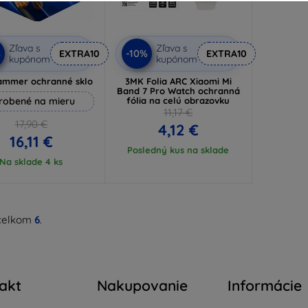
Zľava s
Zľava s
%
-10%
EXTRA10
EXTRA10
kupónom
kupónom
ammer ochranné sklo
3MK Folia ARC Xiaomi Mi
Band 7 Pro Watch ochranná
robené na mieru
fólia na celú obrazovku
11,17 €
17,90 €
4,12 €
16,11 €
Posledný kus na sklade
Na sklade 4 ks
celkom
6
.
akt
Nakupovanie
Informácie