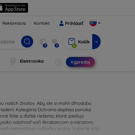
Reklamácia
Kontakt
Prihlásiť
Košík
0
0
0
Elektronika
Výpredaj
u našich životov. Aby ste si mohli dlhodobo
zariadení. Kategória Ochrana displeja ponúka
é fólie a ďalšie riešenia, ktoré zaisťujú
 vysokú odolnosť voči škrabancom a nárazom,
eň minimalizujú odtlačky prstov. Vyberte si tú
ždodennými nástrahami. Naša ponuka zahŕňa