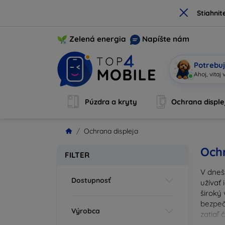
×
Stiahnit
Zelená energia
Napíšte nám
Potrebuj
So
|
Púzdra a kryty
Ochrana disple
Ochrana displeja
Ochr
FILTER
V dneš
Dostupnosť
užívať 
široký 
bezpeč
Výrobca
zatiaľ
správn