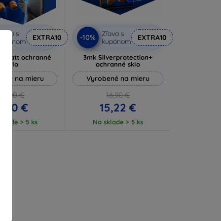
ľava s
Zľava s
-10%
EXTRA10
EXTRA10
kupónom
kupónom
e Matt ochranné
3mk Silverprotection+
sklo
ochranné sklo
ené na mieru
Vyrobené na mieru
10,90 €
16,90 €
9,80 €
15,22 €
klade > 5 ks
Na sklade > 5 ks