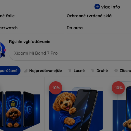
ty kompatibilné s rôznymi značkami a modelmi, čím zaručujeme
viac info
ariadenie.
né fólie
Ochranné tvrdené sklá
artwatch
Do auta
Rýchle vyhľadávanie
Xiaomi Mi Band 7 Pro
porúčané
Najpredávanejšie
Lacné
Drahé
Zľacn
-10%
-10%