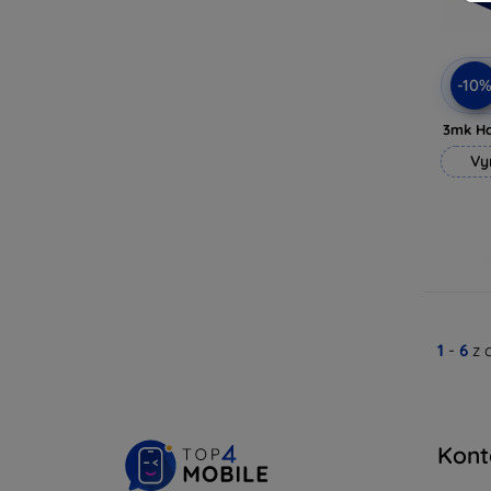
-10
3mk H
Vy
1
-
6
z 
Kont