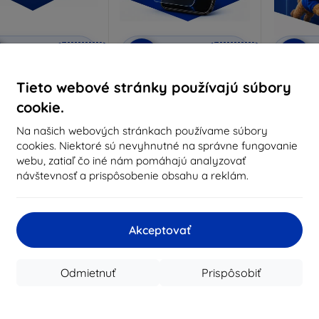
Zľava s
Zľava s
Z
%
-10%
-10%
EXTRA10
EXTRA10
kupónom
kupónom
rivacy ochranné sklo
3mk Anti-Shock ochranné
3mk Pur
Tieto webové stránky používajú súbory
sklo
robené na mieru
cookie.
Vyrobené na mieru
Vyrob
18,91 €
Na našich webových stránkach používame súbory
14,90 €
17,01 €
cookies. Niektoré sú nevyhnutné na správne fungovanie
13,41 €
webu, zatiaľ čo iné nám pomáhajú analyzovať
Na sklade 3 ks
návštevnosť a prispôsobenie obsahu a reklám.
Na sklade > 5 ks
Na s
-63%
Akceptovať
Odmietnuť
Prispôsobiť