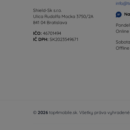
info@t
Shield-Sk s.r.o.
Na
Ulica Rudolfa Mocka 3750/2A
841 04 Bratislava
Pondel
Onlin
IČO:
46701494
IČ DPH:
SK2023549671
Sobota
Offline
©
2026
top4mobile.sk. Všetky práva vyhradené