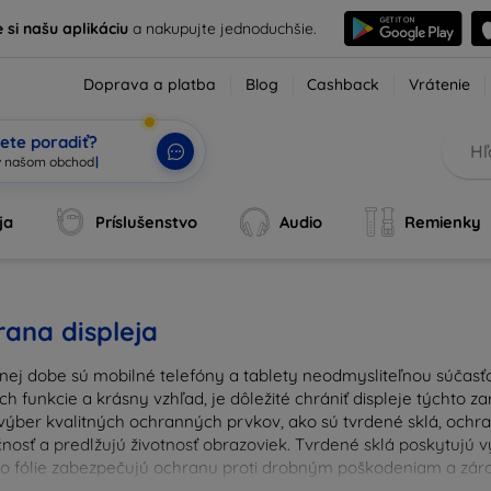
e si našu aplikáciu
a nakupujte jednoduchšie.
Doprava a platba
Blog
Cashback
Vrátenie
ete poradiť?
ja
Príslušenstvo
Audio
Remienky
ana displeja
nej dobe sú mobilné telefóny a tablety neodmysliteľnou súčasťo
ich funkcie a krásny vzhľad, je dôležité chrániť displeje týchto 
výber kvalitných ochranných prvkov, ako sú tvrdené sklá, ochrann
nosť a predlžujú životnosť obrazoviek. Tvrdené sklá poskytujú
 čo fólie zabezpečujú ochranu proti drobným poškodeniam a zárov
u ochranu pre váš prístroj a chráňte svoje investície pred ka