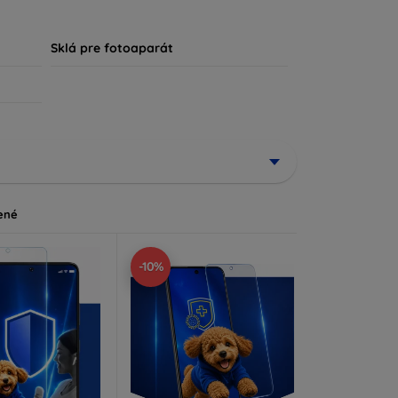
, že každý zákazník nájde ideálnu ochranu pre
Sklá pre fotoaparát
ené
-10%