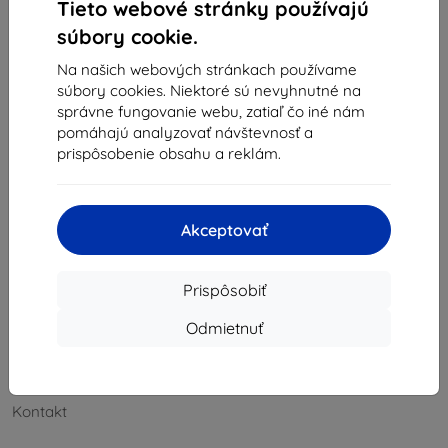
Napíšte nám
Tieto webové stránky používajú
súbory cookie.
Pondelok až piatok:
Online
8:00 - 16:00
Na našich webových stránkach používame
súbory cookies. Niektoré sú nevyhnutné na
Sobota a nedeľa:
správne fungovanie webu, zatiaľ čo iné nám
Offline
pomáhajú analyzovať návštevnosť a
prispôsobenie obsahu a reklám.
Nakupovanie
Akceptovať
Doprava a platba
Blog
Prispôsobiť
Cashback
Odmietnuť
Vrátenie
Reklamácia
Kontakt