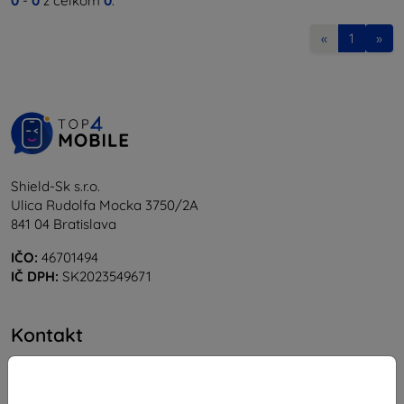
0
-
0
z celkom
0
.
«
1
»
Shield-Sk s.r.o.
Ulica Rudolfa Mocka 3750/2A
841 04 Bratislava
IČO:
46701494
IČ DPH:
SK2023549671
Kontakt
info@top4mobile.eu