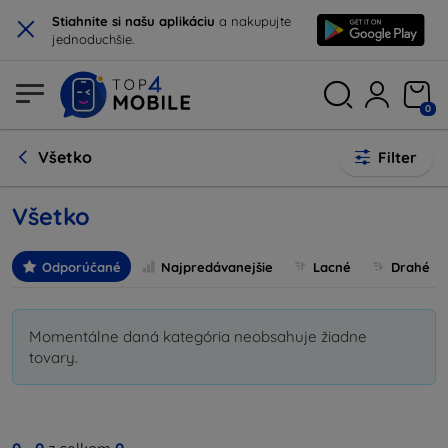
×
Stiahnite si našu aplikáciu
a nakupujte
jednoduchšie.
0
Všetko
Filter
Všetko
Odporúčané
Najpredávanejšie
Lacné
Drahé
Momentálne daná kategória neobsahuje žiadne
tovary.