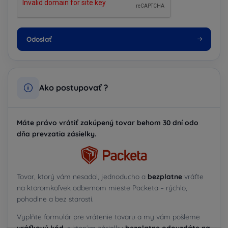
Odoslať
Ako postupovať ?
Máte právo vrátiť zakúpený tovar behom 30 dní odo
dňa prevzatia zásielky.
Tovar, ktorý vám nesadol, jednoducho a
bezplatne
vráťte
na ktoromkoľvek odbernom mieste Packeta – rýchlo,
pohodlne a bez starostí.
Vyplňte formulár pre vrátenie tovaru a my vám pošleme
vráťkový kód
, s ktorým zásielku
bezplatne odovzdáte na