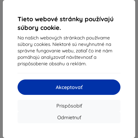
ktoromkoľvek odbernom mieste Packeta
.
Pred vyplnením formulára si prosím prečítajte naše
Tieto webové stránky používajú
obchodné podmienky
, aby ste overili, či spĺňate
súbory cookie.
podmienky vrátenia.
Na našich webových stránkach používame
súbory cookies. Niektoré sú nevyhnutné na
správne fungovanie webu, zatiaľ čo iné nám
pomáhajú analyzovať návštevnosť a
prispôsobenie obsahu a reklám.
Akceptovať
Shield-Sk s.r.o.
Ulica Rudolfa Mocka 3750/2A
Prispôsobiť
841 04 Bratislava
Odmietnuť
IČO:
46701494
IČ DPH:
SK2023549671