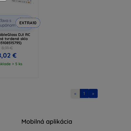
ľava s
EXTRA10
kupónom
ibleGlass DJI RC
né tvrdené sklo
03108515795)
8,91 €
8,02 €
klade > 5 ks
«
1
»
Mobilná aplikácia