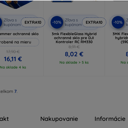
Zľava s
Zľava s
Z
%
-10%
-10%
EXTRA10
EXTRA10
kupónom
kupónom
ammer ochranné sklo
3mk FlexibleGlass Hybrid
3MK Flex
ochranné sklo pre DJI
hybrid
robené na mieru
Kontroler RC RM330
(59
8,91 €
17,90 €
8,02 €
16,11 €
Na sklade > 5 ks
Na s
Na sklade 4 ks
celkom
7
.
akt
Nakupovanie
Informácie