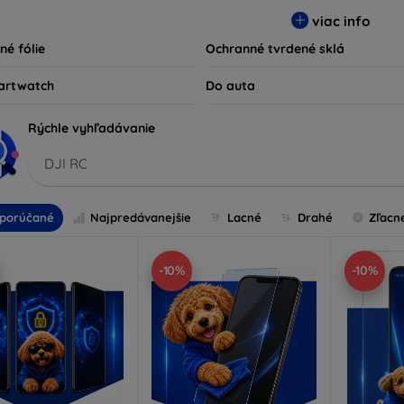
ty kompatibilné s rôznymi značkami a modelmi, čím zaručujeme
viac info
ariadenie.
né fólie
Ochranné tvrdené sklá
artwatch
Do auta
Rýchle vyhľadávanie
DJI RC
porúčané
Najpredávanejšie
Lacné
Drahé
Zľacn
-10%
-10%