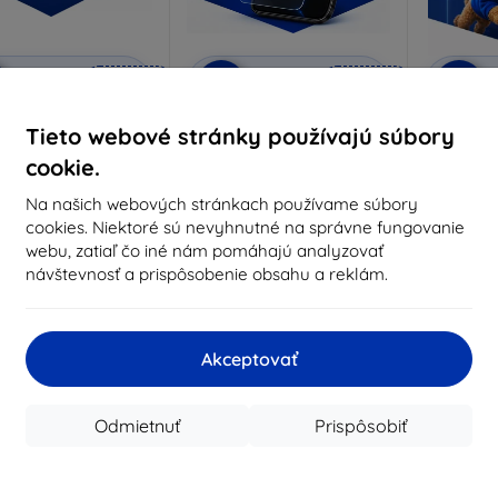
Zľava s
Zľava s
Z
%
-10%
-10%
EXTRA10
EXTRA10
kupónom
kupónom
rivacy ochranné sklo
3mk Anti-Shock ochranné
3mk Pur
Tieto webové stránky používajú súbory
sklo
robené na mieru
cookie.
Vyrobené na mieru
Vyrob
18,91 €
Na našich webových stránkach používame súbory
14,90 €
17,01 €
cookies. Niektoré sú nevyhnutné na správne fungovanie
13,41 €
webu, zatiaľ čo iné nám pomáhajú analyzovať
Na sklade 3 ks
návštevnosť a prispôsobenie obsahu a reklám.
Na sklade > 5 ks
Na s
-10%
-10%
Akceptovať
Odmietnuť
Prispôsobiť