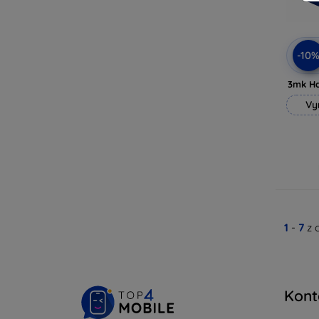
-10
3mk H
Vy
1
-
7
z 
Kont