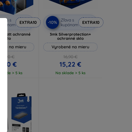
ľava s
Zľava s
-10%
EXTRA10
EXTRA10
kupónom
kupónom
e Matt ochranné
3mk Silverprotection+
sklo
ochranné sklo
ené na mieru
Vyrobené na mieru
10,90 €
16,90 €
9,80 €
15,22 €
klade > 5 ks
Na sklade > 5 ks