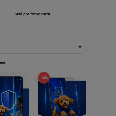
, že každý zákazník nájde ideálnu ochranu pre
Sklá pre fotoaparát
ené
-10%