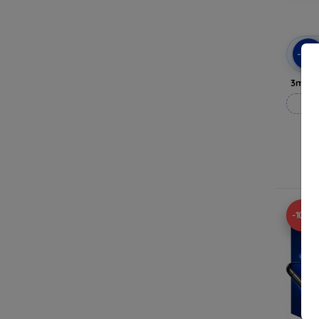
-10
3mk P
Vy
-10%