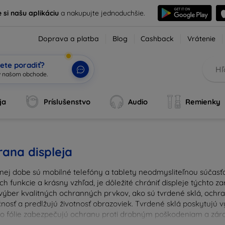
e si našu aplikáciu
a nakupujte jednoduchšie.
Doprava a platba
Blog
Cashback
Vrátenie
ete poradiť?
ja
Príslušenstvo
Audio
Remienky
ana displeja
nej dobe sú mobilné telefóny a tablety neodmysliteľnou súčasťo
ich funkcie a krásny vzhľad, je dôležité chrániť displeje týchto 
výber kvalitných ochranných prvkov, ako sú tvrdené sklá, ochrann
nosť a predlžujú životnosť obrazoviek. Tvrdené sklá poskytujú
 čo fólie zabezpečujú ochranu proti drobným poškodeniam a zárov
u ochranu pre váš prístroj a chráňte svoje investície pred ka