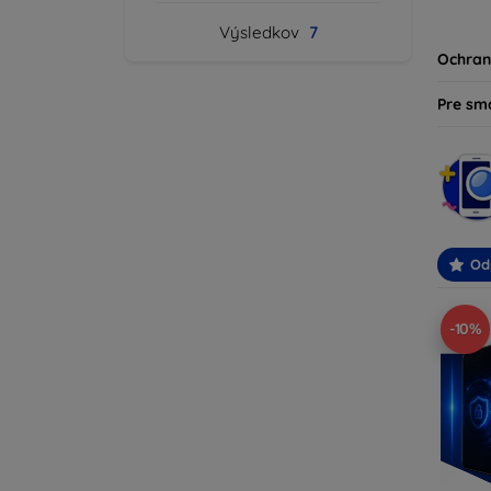
produk
Výsledkov
7
svoje z
Ochran
Pre sm
Od
-10%