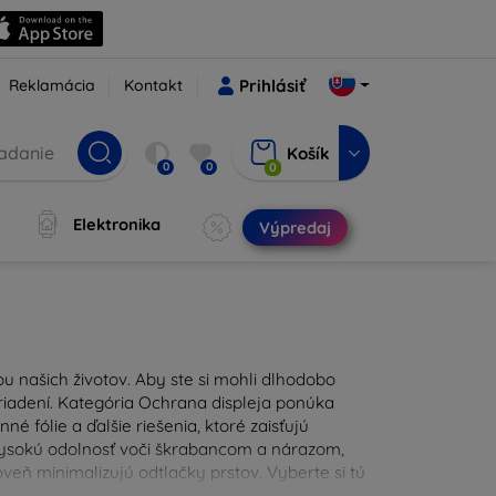
Reklamácia
Kontakt
Prihlásiť
Košík
0
0
0
Elektronika
Výpredaj
u našich životov. Aby ste si mohli dlhodobo
zariadení. Kategória Ochrana displeja ponúka
é fólie a ďalšie riešenia, ktoré zaisťujú
 vysokú odolnosť voči škrabancom a nárazom,
eň minimalizujú odtlačky prstov. Vyberte si tú
ždodennými nástrahami. Naša ponuka zahŕňa