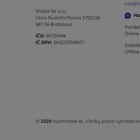
info@t
Shield-Sk s.r.o.
Na
Ulica Rudolfa Mocka 3750/2A
841 04 Bratislava
Pondel
Onlin
IČO:
46701494
IČ DPH:
SK2023549671
Sobota
Offline
©
2026
top4mobile.sk. Všetky práva vyhradené