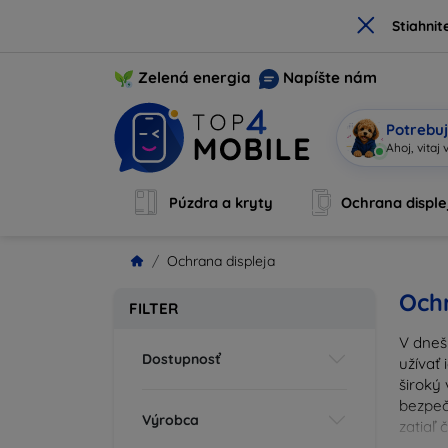
×
Stiahnit
Zelená energia
Napíšte nám
Potrebuj
S
|
Púzdra a kryty
Ochrana disple
Ochrana displeja
Ochr
FILTER
V dneš
Dostupnosť
užívať 
široký 
bezpeč
Výrobca
zatiaľ
správn