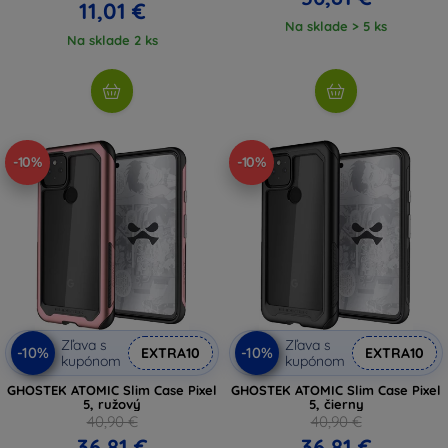
11,01 €
Na sklade > 5 ks
Na sklade 2 ks
-10%
-10%
Zľava s
Zľava s
-10%
-10%
EXTRA10
EXTRA10
kupónom
kupónom
GHOSTEK ATOMIC Slim Case Pixel
GHOSTEK ATOMIC Slim Case Pixel
5, ružový
5, čierny
40,90 €
40,90 €
36,81 €
36,81 €