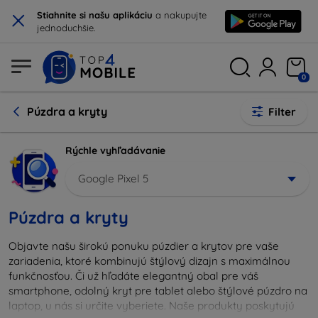
×
Stiahnite si našu aplikáciu
a nakupujte
jednoduchšie.
0
Púzdra a kryty
Filter
Rýchle vyhľadávanie
Google Pixel 5
Púzdra a kryty
Objavte našu širokú ponuku púzdier a krytov pre vaše
zariadenia, ktoré kombinujú štýlový dizajn s maximálnou
funkčnosťou. Či už hľadáte elegantný obal pre váš
smartphone, odolný kryt pre tablet alebo štýlové púzdro na
laptop, u nás si určite vyberiete. Naše produkty poskytujú