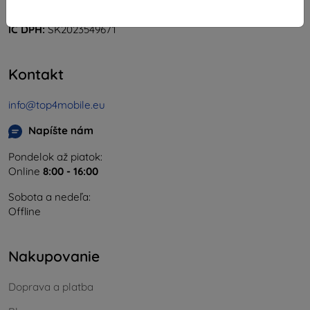
IČO:
46701494
IČ DPH:
SK2023549671
Kontakt
info@top4mobile.eu
Napíšte nám
Pondelok až piatok:
Online
8:00 - 16:00
Sobota a nedeľa:
Offline
Nakupovanie
Doprava a platba