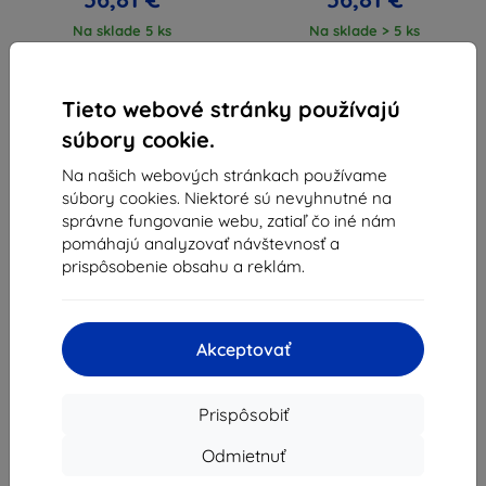
Na sklade 5 ks
Na sklade > 5 ks
Tieto webové stránky používajú
súbory cookie.
Na našich webových stránkach používame
súbory cookies. Niektoré sú nevyhnutné na
1
-
4
z celkom
4
.
správne fungovanie webu, zatiaľ čo iné nám
pomáhajú analyzovať návštevnosť a
«
1
»
prispôsobenie obsahu a reklám.
Akceptovať
Prispôsobiť
Shield-Sk s.r.o.
Ulica Rudolfa Mocka 3750/2A
Odmietnuť
841 04 Bratislava